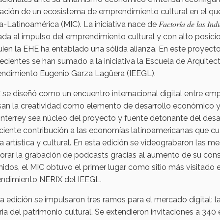
lación de un ecosistema de emprendimiento cultural en el que
Factoría de las Ind
-Latinoamérica (MIC). La iniciativa nace de
da al impulso del emprendimiento cultural y con alto posic
ien la EHE ha entablado una sólida alianza. En este proyecto
ecientes se han sumado a la iniciativa la Escuela de Arquitect
ndimiento Eugenio Garza Lagüera (IEEGL).
 se diseñó como un encuentro internacional digital entre em
an la creatividad como elemento de desarrollo económico y 
terrey sea núcleo del proyecto y fuente detonante del desarro
ciente contribución a las economías latinoamericanas que cu
a artística y cultural. En esta edición se videograbaron las 
orar la grabación de podcasts gracias al aumento de su cons
idos, el MIC obtuvo el primer lugar como sitio más visitado 
ndimiento NERIX del IEEGL.
a edición se impulsaron tres ramos para el mercado digital: las
ria del patrimonio cultural. Se extendieron invitaciones a 3