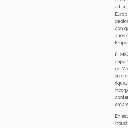
articu
Europa
dedica
con qu
años r
Empre
El MIC
impuls
de Mon
su cre
riquez
incorp
conten
empre
En est
indust