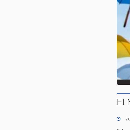
El 
2