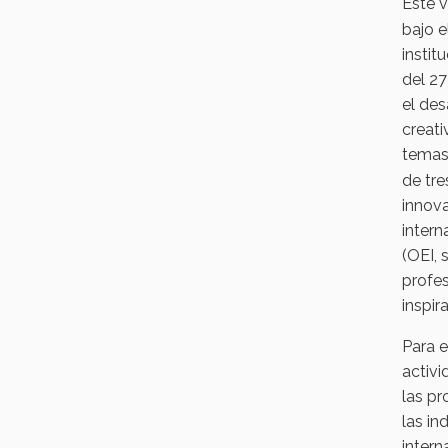
Este v
bajo 
instit
del 27
el des
creati
temas 
de tre
innova
intern
(OEI, 
profe
inspir
Para 
activi
las pr
las in
intern