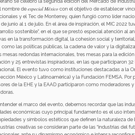
erano se celebró la segunda edición del Mercado de Industri
especial México
el nombre de
con el objetivo de establecer vínc
ucionales y el Tec de Monterrey, quien fungió como líder nacio
 de junio al 1 de julio. En el área de inspiración, el MIC 2022 
arrollo sostenible”, en el que se prestó especial atención al an
vas en la transformación digital, la cohesión social y territorial
como las políticas públicas, la cadena de valor y la digitaliz
s mesas redondas internacionales, tres mesas para la edició
ción y 25 entrevistas inspiradoras, en las que participaron 3
acional. El evento tuvo como instituciones destacadas a la
sección México y Latinoamérica) y la Fundación FEMSA. Por p
sores de la EHE y la EAAD participaron como moderadores y a
adoras.
entender el marco del evento, debemos recordar que las indu
dades económicas cuyo principal fundamento es el uso inten
opiedades y símbolos estéticos que definen la naturaleza de 
dustrias creativas se consideran parte de las “industrias del f
acionales ante su dinamismo económico e intensa reconfigura