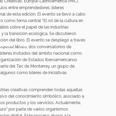
as Creativas, Europa-Latinoamérica (MIC),
ulos entre emprendedores, líderes
nal de esta edición. El evento se llevó a cabo
tuvo como tema central “El rol de la cultura en
álisis sobre el papel de las industrias
, y la transición ecológica. Se discutieron
ación del libro. El evento se desplegó a través
especial México
n
, dos conversatorios de
2 líderes invitados del ámbito nacional como
 Organización de Estados Iberoamericanos
arte del Tec de Monterrey, un grupo de
lgunos como líderes de iniciativas
strias creativas comprenden todas aquellas
sivo del conocimiento simbólico, asociado a
los productos y los servicios. Actualmente,
uturo” por parte de varios organismos
ción digital. Este proceso abonó a la