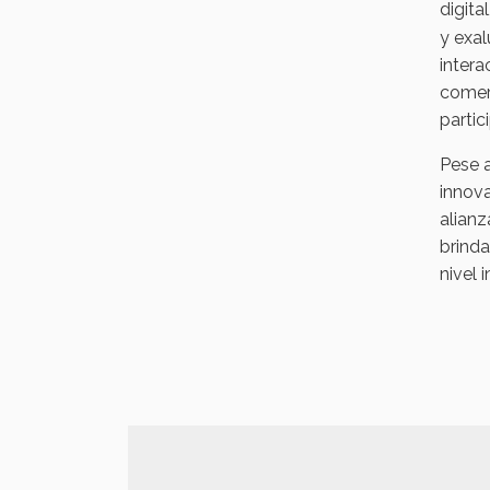
digita
y exa
intera
comerc
partic
Pese a
innova
alian
brinda
nivel 