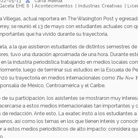
022-05-13
Carla Maeda
Gaceta EHE 6
Acontecimientos
Industrias Creativas
Lice
a Villegas, actual reportera en The Wasington Post y egresa
rey, se reunió el 13 de mayo con estudiantes actuales con q
portantes que ha vivido durante su trayectoria.
rla, a la que asistieron estudiantes de distintos semestres d
ores, tuvo una duración aproximada de una hora. Durante este
s en la industria periodística trabajando en medios locales 
iormente, luego de terminar sus estudios en la Escuela de P
The New Y
zó su trayectoria en medios internacionales como
ponsalía de México, Centroamérica y el Caribe.
de su participación, los asistentes se mostraron muy inter
acercarse a estos medios internacionales tan importantes y có
de redacción. Ante esto, La exatec instó a los estudiantes a
enos, así como los temas en los que tienen interés y conoci
r a estos medios periodísticos de alto impacto; considera que
o.