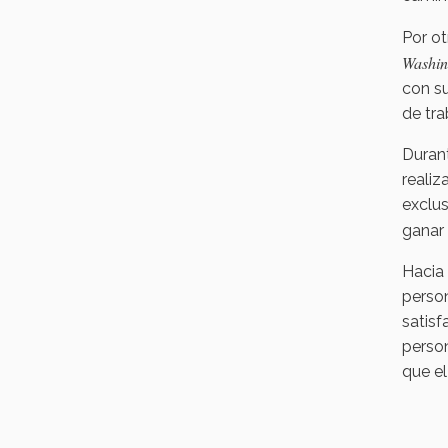
Por ot
Washin
con su
de tra
Durant
realiz
exclus
ganar 
Hacia 
person
satisf
person
que el