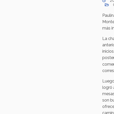
2
Paulin
Monter
más im
La cha
anteri
inicio
poster
comen
corres
Luego 
logró 
mesas 
son bu
ofrece
camin