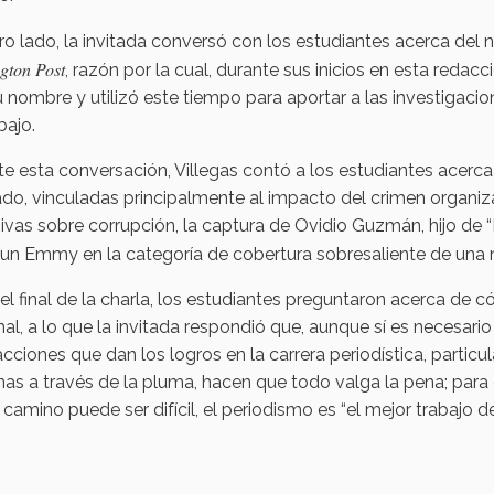
ro lado, la invitada conversó con los estudiantes acerca del 
gton Post
, razón por la cual, durante sus inicios en esta redacc
 nombre y utilizó este tiempo para aportar a las investigacio
bajo.
e esta conversación, Villegas contó a los estudiantes acerc
ado, vinculadas principalmente al impacto del crimen organiz
ivas sobre corrupción, la captura de Ovidio Guzmán, hijo de 
un Emmy en la categoría de cobertura sobresaliente de una n
el final de la charla, los estudiantes preguntaron acerca de 
al, a lo que la invitada respondió que, aunque sí es necesario 
acciones que dan los logros en la carrera periodística, particu
as a través de la pluma, hacen que todo valga la pena; para 
 camino puede ser difícil, el periodismo es “el mejor trabajo d