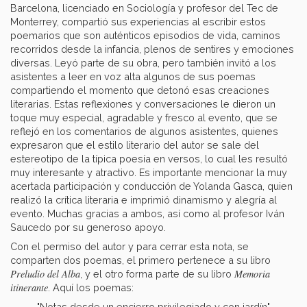
Barcelona, licenciado en Sociología y profesor del Tec de
Monterrey, compartió sus experiencias al escribir estos
poemarios que son auténticos episodios de vida, caminos
recorridos desde la infancia, plenos de sentires y emociones
diversas. Leyó parte de su obra, pero también invitó a los
asistentes a leer en voz alta algunos de sus poemas
compartiendo el momento que detonó esas creaciones
literarias. Estas reflexiones y conversaciones le dieron un
toque muy especial, agradable y fresco al evento, que se
reflejó en los comentarios de algunos asistentes, quienes
expresaron que el estilo literario del autor se sale del
estereotipo de la típica poesía en versos, lo cual les resultó
muy interesante y atractivo. Es importante mencionar la muy
acertada participación y conducción de Yolanda Gasca, quien
realizó la crítica literaria e imprimió dinamismo y alegría al
evento. Muchas gracias a ambos, así como al profesor Iván
Saucedo por su generoso apoyo.
Con el permiso del autor y para cerrar esta nota, se
comparten dos poemas, el primero pertenece a su libro
Preludio del Alba
Memoria
, y el otro forma parte de su libro
itinerante
. Aquí los poemas:
"Notas desde un encierro privilegiado y con jardín"