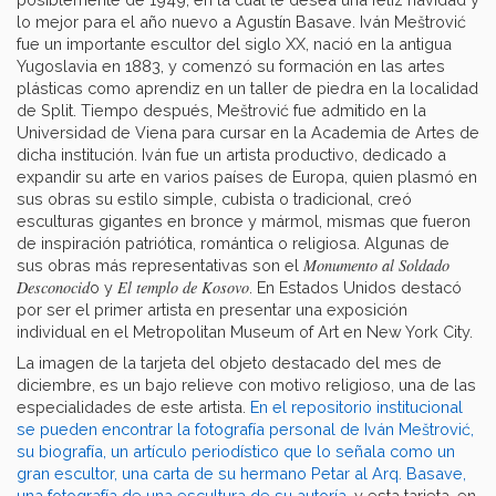
lo mejor para el año nuevo a Agustín Basave. Iván Meštrović
fue un importante escultor del siglo XX, nació en la antigua
Yugoslavia en 1883, y comenzó su formación en las artes
plásticas como aprendiz en un taller de piedra en la localidad
de Split. Tiempo después, Meštrović fue admitido en la
Universidad de Viena para cursar en la Academia de Artes de
dicha institución. Iván fue un artista productivo, dedicado a
expandir su arte en varios países de Europa, quien plasmó en
sus obras su estilo simple, cubista o tradicional, creó
esculturas gigantes en bronce y mármol, mismas que fueron
de inspiración patriótica, romántica o religiosa. Algunas de
Monumento al Soldado
sus obras más representativas son el
Desconocid
El templo de Kosovo
o y
. En Estados Unidos destacó
por ser el primer artista en presentar una exposición
individual en el Metropolitan Museum of Art en New York City.
La imagen de la tarjeta del objeto destacado del mes de
diciembre, es un bajo relieve con motivo religioso, una de las
especialidades de este artista.
En el repositorio institucional
se pueden encontrar la fotografía personal de Iván Meštrović,
su biografía,
un artículo periodístico que lo señala como un
gran escultor,
una carta de su hermano Petar al Arq. Basave,
una fotografía de una escultura de su autoría,
y esta tarjeta, en